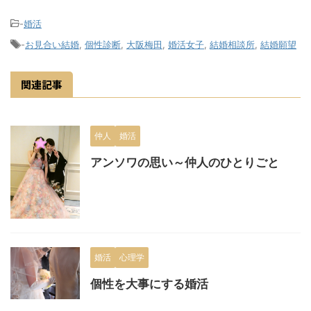
-
婚活
-
お見合い結婚
,
個性診断
,
大阪梅田
,
婚活女子
,
結婚相談所
,
結婚願望
関連記事
仲人
婚活
アンソワの思い～仲人のひとりごと
婚活
心理学
個性を大事にする婚活