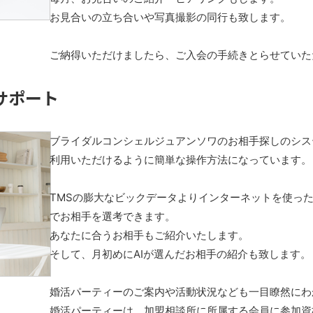
お見合いの立ち合いや写真撮影の同行も致します。
ご納得いただけましたら、ご入会の手続き
とらせていた
サポート
ブライダルコンシェルジュアンソワのお相手探しのシス
利用いただけるように簡単な操作方法になっています。
TMSの膨大なビックデータよりインターネットを使っ
でお相手を選考できます。
あなたに合うお相手もご紹介いたします。
そして、月初めにAIが選んだお相手の紹介も致します。
婚活パーティーのご案内や活動状況なども一目瞭然にわ
婚活パーティーは、加盟相談所に所属する会員に参加資