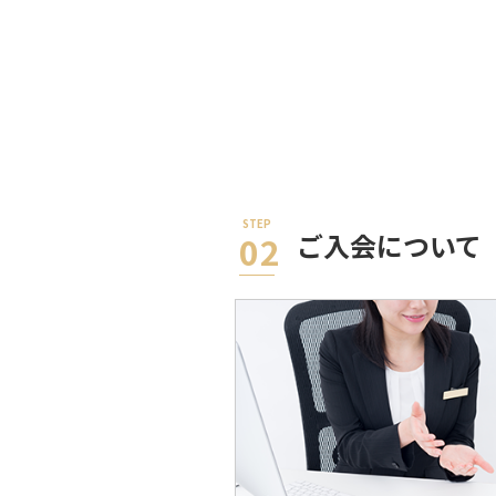
ご入会
について