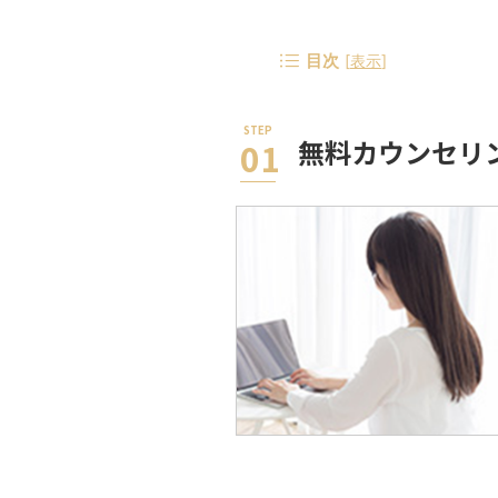
目次
[
表示
]
無料カウンセリ