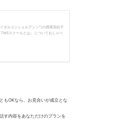
ライダルコンシェルアンソワの西尾安紀子
『TMSスクールとは』 についておしゃべ
ともOKなら、お見合いが成立とな
話す内容をあなただけのプランを