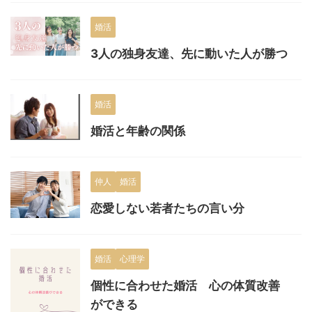
婚活
3人の独身友達、先に動いた人が勝つ
婚活
婚活と年齢の関係
仲人
婚活
恋愛しない若者たちの言い分
婚活
心理学
個性に合わせた婚活 心の体質改善
ができる